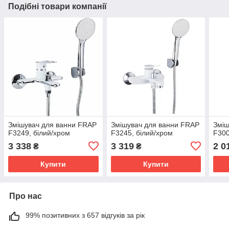
Подібні товари компанії
Змішувач для ванни FRAP
Змішувач для ванни FRAP
Зміш
F3249, білий/хром
F3245, білий/хром
F300
3 338
3 319
2 0
₴
₴
Купити
Купити
Про нас
99% позитивних з 657 відгуків за рік