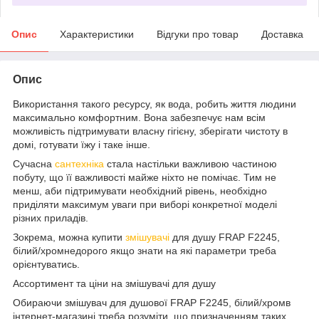
Опис
Характеристики
Відгуки про товар
Доставка
Опис
Використання такого ресурсу, як вода, робить життя людини
максимально комфортним. Вона забезпечує нам всім
можливість підтримувати власну гігієну, зберігати чистоту в
домі, готувати їжу і таке інше.
Сучасна
сантехніка
стала настільки важливою частиною
побуту, що її важливості майже ніхто не помічає. Тим не
менш, аби підтримувати необхідний рівень, необхідно
приділяти максимум уваги при виборі конкретної моделі
різних приладів.
Зокрема, можна купити
змішувачі
для душу FRAP F2245,
білий/хромнедорого якщо знати на які параметри треба
орієнтуватись.
Ассортимент та ціни на змішувачі для душу
Обираючи змішувач для душової FRAP F2245, білий/хромв
інтернет-магазині треба розуміти, що призначенням таких