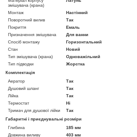
Матеріал корпусу
Латунь
змішувача (крана)
Монтаж
Настінний
Поворотний вилив
Так
Покриття
Емаль
Призначення змішувача
Для ванни
Спосіб монтажу
Горизонтальний
Стан
Новий
Тип змішувача (крана)
Одноважільний
Тип підводки
Жорстка
Комплектація
Аератор
Так
Душовий шланг
Так
Лійка
Так
Термостат
Ні
Тримач для душової лійки
Так
Габаритні і приєднувальні розміри
Глибина
185 мм
Довжина виливу
403 мм