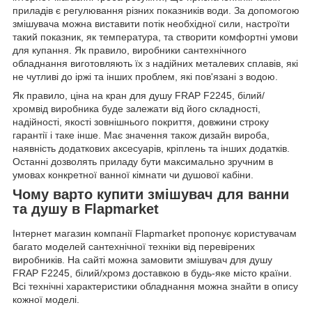
приладів є регулювання різних показників води. За допомогою
змішувача можна виставити потік необхідної сили, настроїти
такий показник, як температура, та створити комфортні умови
для купання. Як правило, виробники сантехнічного
обладнання виготовляють їх з надійних металевих сплавів, які
не чутливі до іржі та інших проблем, які пов'язані з водою.
Як правило, ціна на кран для душу FRAP F2245, білий/
хромвід виробника буде залежати від його складності,
надійності, якості зовнішнього покриття, довжини строку
гарантії і таке інше. Має значення також дизайн вироба,
наявність додаткових аксесуарів, кріплень та інших додатків.
Останні дозволять приладу бути максимально зручним в
умовах конкретної ванної кімнати чи душової кабіни.
Чому варто купити змішувач для ванни
та душу в Flapmarket
Інтернет магазин компанії Flapmarket пропонує користувачам
багато моделей сантехнічної техніки від перевірених
виробників. На сайті можна замовити змішувач для душу
FRAP F2245, білий/хромз доставкою в будь-яке місто країни.
Всі технічні характеристики обладнання можна знайти в опису
кожної моделі.