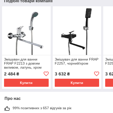
Подібні товари компанії
Змішувач для ванни
Змішувач для ванни FRAP
Зміш
FRAP F2213 з довгим
F2257, чорний/хром
F325
виливом, латунь, хром
2 484
3 632
3 6
₴
₴
Купити
Купити
Про нас
99% позитивних з 657 відгуків за рік