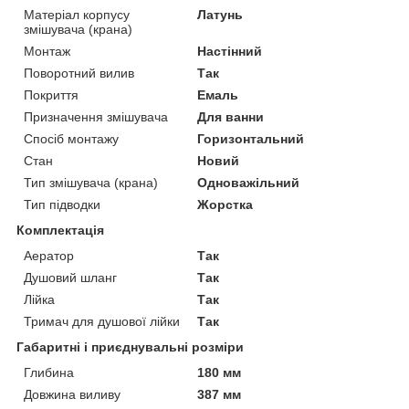
Матеріал корпусу
Латунь
змішувача (крана)
Монтаж
Настінний
Поворотний вилив
Так
Покриття
Емаль
Призначення змішувача
Для ванни
Спосіб монтажу
Горизонтальний
Стан
Новий
Тип змішувача (крана)
Одноважільний
Тип підводки
Жорстка
Комплектація
Аератор
Так
Душовий шланг
Так
Лійка
Так
Тримач для душової лійки
Так
Габаритні і приєднувальні розміри
Глибина
180 мм
Довжина виливу
387 мм