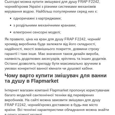
Сьогодні можна купити змішувачі для душу FRAP F2242,
чорний/хромв Україні з різними системами механізмів
керування водою. Найбільш популярними серед них є:
одноричажні з картриджами;
з роздільними механічними кранами;
електронні сенсорні моделі;
Як правило, ціна на кран для душу FRAP F2242, чорний/
хромвід виробника буде залежати від його складності,
надійності, якості зовнішнього покриття, довжини строку
гарантії і таке інше. Має значення також дизайн вироба,
наявність додаткових аксесуарів, кріплень та інших додатків.
Останні дозволять приладу бути максимально зручним в
умовах конкретної ванної кімнати чи душової кабіни.
Чому варто купити змішувач для ванни
та душу в Flapmarket
Інтернет магазин компанії Flapmarket пропонує користувачам
багато моделей сантехнічної техніки від перевірених
виробників. На сайті можна замовити змішувач для душу
FRAP F2242, чорний/хромз доставкою в будь-яке місто
країни. Всі технічні характеристики обладнання можна знайти
в опису кожної моделі.