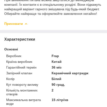
При виникненні питань можна звертатися до менеджерів
компанії. Їх контакти є в спеціальному розділі. Вони підкажуть
найкращий варіант гарного змішувача під будь-який бюджет.
Обирайте найкраще та оформлюйте замовлення негайно!
Приховати
Характеристики
Основні
Виробник
Frap
Країна виробник
Китай
Гарантійний термін
36 міс
Запірний клапан
Керамічний картридж
Колір
Білий
Кут повороту виливу
90 град.
Кількість монтажних
2
отворів
Максимальна витрата
15 літр/хв
води