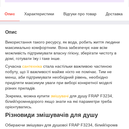
Опис
Характеристики
Відгуки про товар
Доставка
Опис
Використання такого ресурсу, як вода, робить життя людини
максимально комфортним. Вона забезпечує нам всім
можливість підтримувати власну гігієну, зберігати чистоту в
домі, готувати їжу і таке інше.
Сучасна
сантехніка
стала настільки важливою частиною
побуту, що її важливості майже ніхто не помічає. Тим не
менш, аби підтримувати необхідний рівень, необхідно
приділяти максимум уваги при виборі конкретної моделі
різних приладів.
Зокрема, можна купити
змішувачі
для душу FRAP F3234,
білий/хромнедорого якщо знати на які параметри треба
орієнтуватись.
Різновиди змішувачів для душу
Обираючи змішувач для душової FRAP F3234, білий/хромв