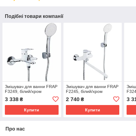
Подібні товари компанії
Змішувач для ванни FRAP
Змішувач для ванни FRAP
Зміш
F3249, білий/хром
F2245, білий/хром
F324
3 338
2 740
3 3
₴
₴
Купити
Купити
Про нас