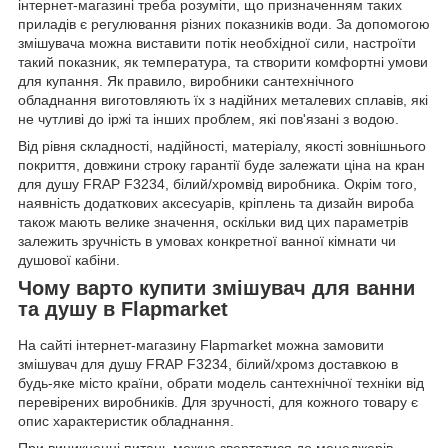
інтернет-магазині треба розуміти, що призначенням таких
приладів є регулювання різних показників води. За допомогою
змішувача можна виставити потік необхідної сили, настроїти
такий показник, як температура, та створити комфортні умови
для купання. Як правило, виробники сантехнічного
обладнання виготовляють їх з надійних металевих сплавів, які
не чутливі до іржі та інших проблем, які пов'язані з водою.
Від рівня складності, надійності, матеріалу, якості зовнішнього
покриття, довжини строку гарантії буде залежати ціна на кран
для душу FRAP F3234, білий/хромвід виробника. Окрім того,
наявність додаткових аксесуарів, кріплень та дизайн вироба
також мають велике значення, оскільки вид цих параметрів
залежить зручність в умовах конкретної ванної кімнати чи
душової кабіни.
Чому варто купити змішувач для ванни
та душу в Flapmarket
На сайті інтернет-магазину Flapmarket можна замовити
змішувач для душу FRAP F3234, білий/хромз доставкою в
будь-яке місто країни, обрати модель сантехнічної техніки від
перевірених виробників. Для зручності, для кожного товару є
опис характеристик обладнання.