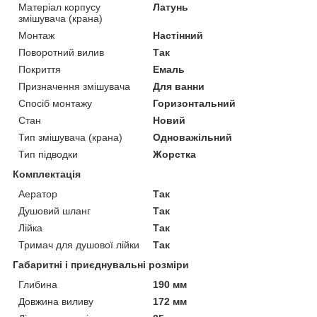
Матеріал корпусу
Латунь
змішувача (крана)
Монтаж
Настінний
Поворотний вилив
Так
Покриття
Емаль
Призначення змішувача
Для ванни
Спосіб монтажу
Горизонтальний
Стан
Новий
Тип змішувача (крана)
Одноважільний
Тип підводки
Жорстка
Комплектація
Аератор
Так
Душовий шланг
Так
Лійка
Так
Тримач для душової лійки
Так
Габаритні і приєднувальні розміри
Глибина
190 мм
Довжина виливу
172 мм