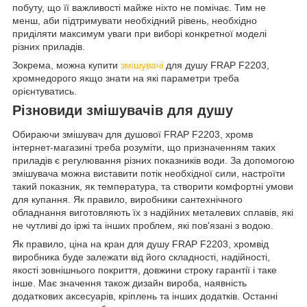
побуту, що її важливості майже ніхто не помічає. Тим не
менш, аби підтримувати необхідний рівень, необхідно
приділяти максимум уваги при виборі конкретної моделі
різних приладів.
Зокрема, можна купити
змішувачі
для душу FRAP F2203,
хромнедорого якщо знати на які параметри треба
орієнтуватись.
Різновиди змішувачів для душу
Обираючи змішувач для душової FRAP F2203, хромв
інтернет-магазині треба розуміти, що призначенням таких
приладів є регулювання різних показників води. За допомогою
змішувача можна виставити потік необхідної сили, настроїти
такий показник, як температура, та створити комфортні умови
для купання. Як правило, виробники сантехнічного
обладнання виготовляють їх з надійних металевих сплавів, які
не чутливі до іржі та інших проблем, які пов'язані з водою.
Як правило, ціна на кран для душу FRAP F2203, хромвід
виробника буде залежати від його складності, надійності,
якості зовнішнього покриття, довжини строку гарантії і таке
інше. Має значення також дизайн вироба, наявність
додаткових аксесуарів, кріплень та інших додатків. Останні