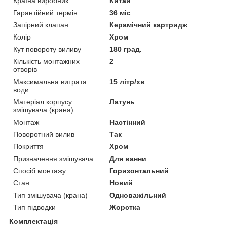
Країна виробник
Китай
Гарантійний термін
36 міс
Запірний клапан
Керамічний картридж
Колір
Хром
Кут повороту виливу
180 град.
Кількість монтажних
2
отворів
Максимальна витрата
15 літр/хв
води
Матеріал корпусу
Латунь
змішувача (крана)
Монтаж
Настінний
Поворотний вилив
Так
Покриття
Хром
Призначення змішувача
Для ванни
Спосіб монтажу
Горизонтальний
Стан
Новий
Тип змішувача (крана)
Одноважільний
Тип підводки
Жорстка
Комплектація