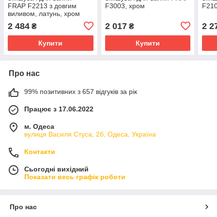
FRAP F2213 з довгим
F3003, хром
F210
виливом, латунь, хром
2 484
2 017
2 2
₴
₴
Купити
Купити
Про нас
99% позитивних з 657 відгуків за рік
Працює з 17.06.2022
м. Одеса
вулиця Василя Стуса, 2б, Одеса, Україна
Контакти
Сьогодні вихідний
Показати весь графік роботи
Про нас