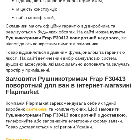
відповідність заявленим характеристикам;
міцність конструкції;
вибір модифікацій;
Складники мають офіційну гарантію від виробника та
реалізуються у будь-яких обсягах. На сайті можна
купити
Рушникотримач Frap F30413 поворотний недорого
, які
відповідають конкретним вимогам замовника.
Товар відрізняється відмінним функціоналом та гарантією
якості. На сайті величезний вибір санвузлових систем,
душових аксесуарів, які максимально доповнять та залучать
простір у приміщенні.
Замовити Рушникотримач Frap F30413
поворотний для ван в інтернет-магазині
Flapmarket
Компанія Flapmarket зарекомендувала себе як гідний
виробник
сантехніки
та комплектуючих. Щоб
замовити
Рушникотримач Frap F30413 поворотний з доставкою
,
телефонуйте або заповнюйте електронну форму заявки.
Товар доставляється у всі регіони України.