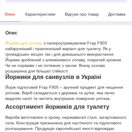
Опис
Характеристики
Відгуки про товар
Доставка
Опис
Йоржик для унітазу
з папероутримувачем Frap F903
найзручніший і практичніший варіант для туалету. Як у
громадських місцях так і для домашнього використання.
Йоржик зроблений з алюмінієвого сплаву, покритий хромом.
Чи не поржавіє і не потемніє з часом. Внизу основа
розширена для більшої стійкості.
Йоржики для санвузлів в Україні
Йорж підлоговий Frap F905 – зручний предмет для чищення
унітазів. Виріб складається з держака та щітки, яка легко
видаляє наліт та чистить внутрішню поверхню унітаза.
Ассортимент йоржиків для туалету
Вироби виготовлені із хрому, нержавіючої сталі, загартованого
скла. Конструкція призначена для настінного та підлогового
розташування. Продукція європейської якості відповідає