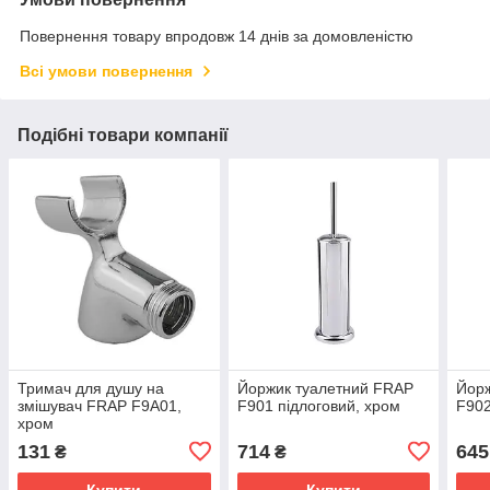
Повернення товару впродовж 14 днів за домовленістю
Всі умови повернення
Подібні товари компанії
Тримач для душу на
Йоржик туалетний FRAP
Йорж
змішувач FRAP F9A01,
F901 підлоговий, хром
F902
хром
131
714
645
₴
₴
Купити
Купити