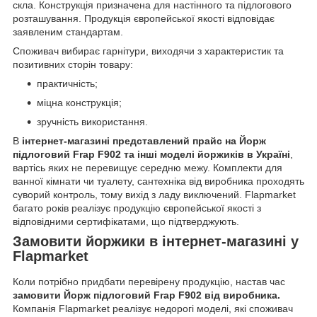
скла. Конструкція призначена для настінного та підлогового
розташування. Продукція європейської якості відповідає
заявленим стандартам.
Споживач вибирає гарнітури, виходячи з характеристик та
позитивних сторін товару:
практичність;
міцна конструкція;
зручність використання.
В
інтернет-магазині представлений прайс на Йорж
підлоговий Frap F902 та інші моделі йоржиків в Україні
,
вартісь яких не перевищує середню межу. Комплекти для
ванної кімнати чи туалету, сантехніка від виробника проходять
суворий контроль, тому вихід з ладу виключений. Flapmarket
багато років реалізує продукцію європейської якості з
відповідними сертифікатами, що підтверджують.
Замовити йоржики в інтернет-магазині у
Flapmarket
Коли потрібно придбати перевірену продукцію, настав час
замовити Йорж підлоговий Frap F902 від виробника.
Компанія Flapmarket реалізує недорогі моделі, які споживач