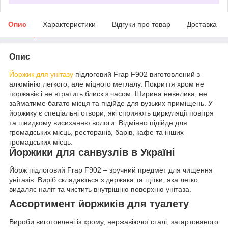
Опис
Характеристики
Відгуки про товар
Доставка
Опис
Йоржик для унітазу
підлоговий Frap F902 виготовлений з
алюмінію легкого, але міцного метлалу. Покриття хром не
поржавіє і не втратить блиск з часом. Ширина невелика, не
займатиме багато місця та підійде для вузьких приміщень. У
йоржику є спеціальні отвори, які сприяють циркуляції повітря
та швидкому висиханню вологи. Відмінно підійде для
громадських місць, ресторанів, барів, кафе та інших
громадських місць.
Йоржики для санвузлів в Україні
Йорж підлоговий Frap F902 – зручний предмет для чищення
унітазів. Виріб складається з держака та щітки, яка легко
видаляє наліт та чистить внутрішню поверхню унітаза.
Ассортимент йоржиків для туалету
Вироби виготовлені із хрому, нержавіючої сталі, загартованого