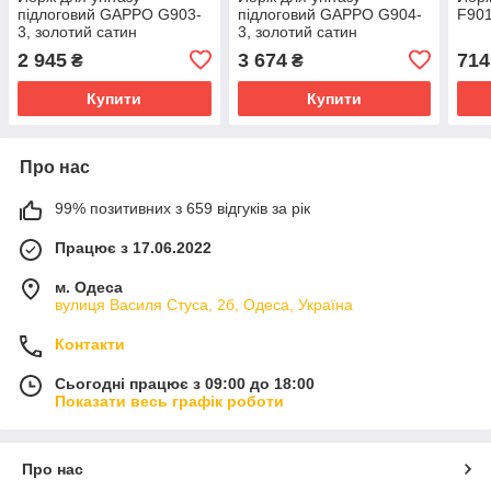
підлоговий GAPPO G903-
підлоговий GAPPO G904-
F901
3, золотий сатин
3, золотий сатин
2 945
3 674
714
₴
₴
Купити
Купити
Про нас
99% позитивних з 659 відгуків за рік
Працює з 17.06.2022
м. Одеса
вулиця Василя Стуса, 2б, Одеса, Україна
Контакти
Сьогодні працює з 09:00 до 18:00
Показати весь графік роботи
Про нас