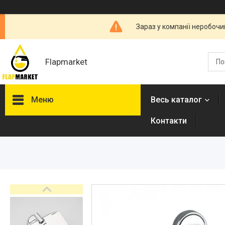
Зараз у компанії неробочи
Flapmarket
Меню
Весь каталог
Контакти
Опалювальна техніка
Змішувачі
Гігієнічні душі
Душова програма
Душові трапи, дренажні
канали
Аксесуари для ванної