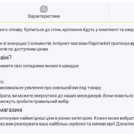
Характеристики
ого сплаву. Кріпиться до стіни, кріплення йдуть у комплекті та зак
ин зі значущих її елементів. Інтернет-магазин Flapmarket пропонує
к
нтів по доступним цінам.
їні?
тримати свої складники якомога швидше.
і;
максимальне уявлення про зовнішній вигляд товару.
ибрати, ви можете звернутися до наших менеджерів. Вони знаються н
оможуть зробити правильний вибір.
магазині
ропонуємо найвигідніші ціни в різних категоріях. Кожен може вибрат
вам реалізувати ваші найбільш серйозні та сміливі мрії! Дізнати