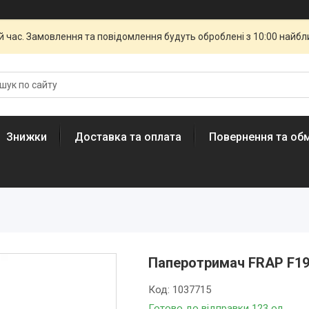
й час. Замовлення та повідомлення будуть оброблені з 10:00 найбли
Знижки
Доставка та оплата
Повернення та обм
Паперотримач FRAP F19
Код:
1037715
Готово до відправки 123 од.