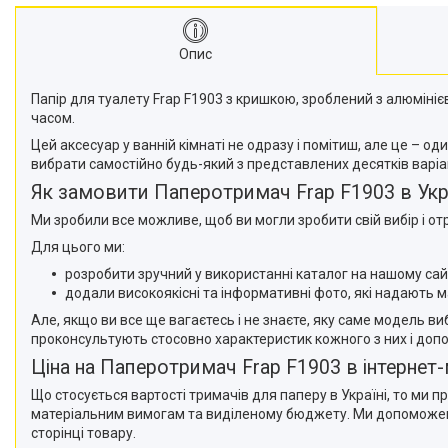
Опис
Папір для туалету Frap F1903 з кришкою, зроблений з алюмінієв
часом.
Цей аксесуар у ванній кімнаті не одразу і помітиш, але це – од
вибрати самостійно будь-який з представлених десятків варіа
Як замовити Паперотримач Frap F1903 в Укра
Ми зробили все можливе, щоб ви могли зробити свій вибір і о
Для цього ми:
розробити зручний у використанні каталог на нашому сайт
додали високоякісні та інформативні фото, які надають 
Але, якщо ви все ще вагаєтесь і не знаєте, яку саме модель в
проконсультують стосовно характеристик кожного з них і доп
Ціна на Паперотримач Frap F1903 в інтернет-
Що стосується вартості тримачів для паперу в Україні, то ми п
матеріальним вимогам та виділеному бюджету. Ми допоможемо 
сторінці товару.