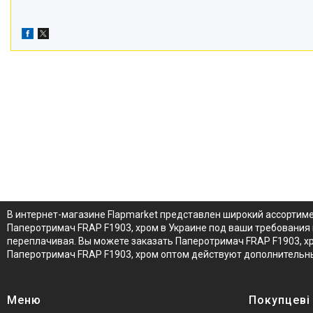
В интернет-магазине Flapmarket представлен широкий ассортим
Паперотримач FRAP F1903, хром в Украине под ваши требования 
переплачивая. Вы можете заказать Паперотримач FRAP F1903, хр
Паперотримач FRAP F1903, хром оптом действуют дополнительны
Меню
Покупцеві