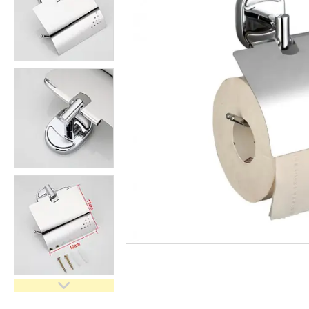
кімнати
Запчастини та комплектуючі
Гнучкі шланги (підведення)
Кухонні мийки
Рушникосушарки
Матеріали для влаштування
теплої підлоги
Запірно-регулююча
арматура
Фільтри для води
Насосне обладнання
Інструмент
Пакувальні сантехнічні
матеріали