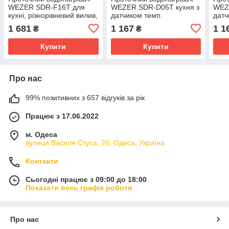
WEZER SDR-F16T для
WEZER SDR-D05T кухня з
WEZ
кухні, різнорівневий вилив,
датчиком темп.
датч
датчик темп., 3,3 кВт, сірий
1 681
1 167
1 1
₴
₴
Купити
Купити
Про нас
99% позитивних з 657 відгуків за рік
Працює з 17.06.2022
м. Одеса
вулиця Василя Стуса, 2б, Одеса, Україна
Контакти
Сьогодні працює з 09:00 до 18:00
Показати весь графік роботи
Про нас