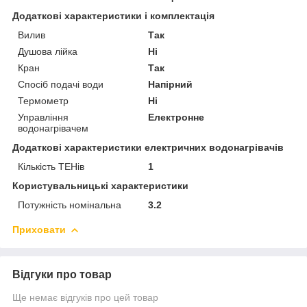
Додаткові характеристики і комплектація
Вилив
Так
Душова лійка
Ні
Кран
Так
Спосіб подачі води
Напірний
Термометр
Ні
Управління
Електронне
водонагрівачем
Додаткові характеристики електричних водонагрівачів
Кількість ТЕНів
1
Користувальницькі характеристики
Потужність номінальна
3.2
Приховати
Відгуки про товар
Ще немає відгуків про цей товар