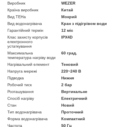
Виробник
WEZER
Країна виробник
Китай
Вид ТЕНа
Мокрий
Вид водонагрівача
Кран з підігрівом води
Гарантійний термін
12 міс
Клас захисту корпусів
IPX4D
електронного
устаткування
Максимальна
60 град.
температура нагріву води
Нагрівальний елемент
Теновий
Напруга мережі
220~240 В
Підводка
Нижня
Робочий тиск
2 бар
Розташування
Вертикальне
Спосіб нагріву
Електричний
Стан
Новий
Тип водонагрівача
Проточний
Форма водонагрівача
Компактний
Частота
50 Гц