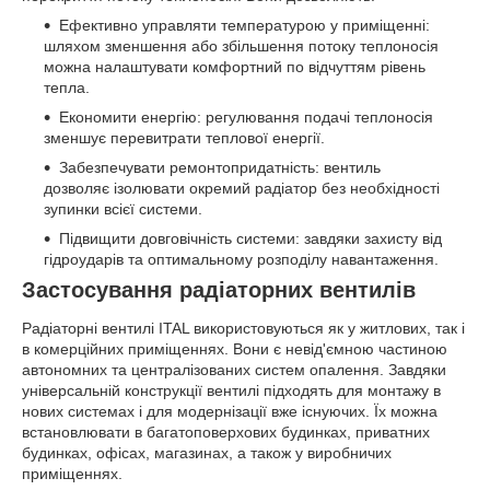
Ефективно управляти температурою у приміщенні:
шляхом зменшення або збільшення потоку теплоносія
можна налаштувати комфортний по відчуттям рівень
тепла.
Економити енергію: регулювання подачі теплоносія
зменшує перевитрати теплової енергії.
Забезпечувати ремонтопридатність: вентиль
дозволяє ізолювати окремий радіатор без необхідності
зупинки всієї системи.
Підвищити довговічність системи: завдяки захисту від
гідроударів та оптимальному розподілу навантаження.
Застосування радіаторних вентилів
Радіаторні вентилі ITAL використовуються як у житлових, так і
в комерційних приміщеннях. Вони є невід'ємною частиною
автономних та централізованих систем опалення. Завдяки
універсальній конструкції вентилі підходять для монтажу в
нових системах і для модернізації вже існуючих. Їх можна
встановлювати в багатоповерхових будинках, приватних
будинках, офісах, магазинах, а також у виробничих
приміщеннях.