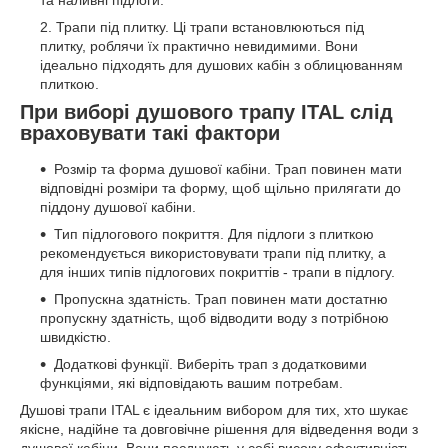
та наливні підлоги.
Трапи під плитку. Ці трапи встановлюються під
плитку, роблячи їх практично невидимими. Вони
ідеально підходять для душових кабін з облицюванням
плиткою.
При виборі душового трапу ITAL слід
враховувати такі фактори
Розмір та форма душової кабіни. Трап повинен мати
відповідні розміри та форму, щоб щільно прилягати до
піддону душової кабіни.
Тип підлогового покриття. Для підлоги з плиткою
рекомендується використовувати трапи під плитку, а
для інших типів підлогових покриттів - трапи в підлогу.
Пропускна здатність. Трап повинен мати достатню
пропускну здатність, щоб відводити воду з потрібною
швидкістю.
Додаткові функції. Виберіть трап з додатковими
функціями, які відповідають вашим потребам.
Душові трапи ITAL є ідеальним вибором для тих, хто шукає
якісне, надійне та довговічне рішення для відведення води з