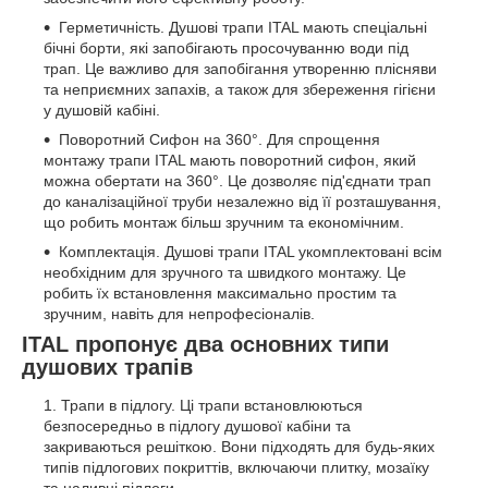
Герметичність. Душові трапи ITAL мають спеціальні
бічні борти, які запобігають просочуванню води під
трап. Це важливо для запобігання утворенню плісняви
та неприємних запахів, а також для збереження гігієни
у душовій кабіні.
Поворотний Сифон на 360°. Для спрощення
монтажу трапи ITAL мають поворотний сифон, який
можна обертати на 360°. Це дозволяє під'єднати трап
до каналізаційної труби незалежно від її розташування,
що робить монтаж більш зручним та економічним.
Комплектація. Душові трапи ITAL укомплектовані всім
необхідним для зручного та швидкого монтажу. Це
робить їх встановлення максимально простим та
зручним, навіть для непрофесіоналів.
ITAL пропонує два основних типи
душових трапів
Трапи в підлогу. Ці трапи встановлюються
безпосередньо в підлогу душової кабіни та
закриваються решіткою. Вони підходять для будь-яких
типів підлогових покриттів, включаючи плитку, мозаїку