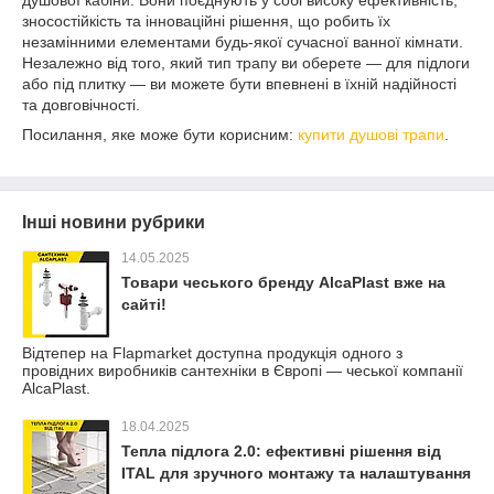
душової кабіни. Вони поєднують у собі високу ефективність,
зносостійкість та інноваційні рішення, що робить їх
незамінними елементами будь-якої сучасної ванної кімнати.
Незалежно від того, який тип трапу ви оберете — для підлоги
або під плитку — ви можете бути впевнені в їхній надійності
та довговічності.
Посилання, яке може бути корисним:
купити душові трапи
.
Інші новини рубрики
14.05.2025
Товари чеського бренду AlcaPlast вже на
сайті!
Відтепер на Flapmarket доступна продукція одного з
провідних виробників сантехніки в Європі — чеської компанії
AlcaPlast.
18.04.2025
Тепла підлога 2.0: ефективні рішення від
ITAL для зручного монтажу та налаштування