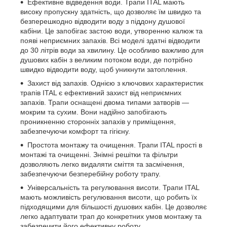
Ефективне відведення води. Трапи ITAL мають
високу пропускну здатність, що дозволяє їм швидко та
безперешкодно відводити воду з піддону душової
кабіни. Це запобігає застою води, утворенню калюж та
появі неприємних запахів. Всі моделі здатні відводити
до 30 літрів води за хвилину. Це особливо важливо для
душових кабін з великим потоком води, де потрібно
швидко відводити воду, щоб уникнути затоплення.
Захист від запахів. Однією з ключових характеристик
трапів ITAL є ефективний захист від неприємних
запахів. Трапи оснащені двома типами затворів —
мокрим та сухим. Вони надійно запобігають
проникненню сторонніх запахів у приміщення,
забезпечуючи комфорт та гігієну.
Простота монтажу та очищення. Трапи ITAL прості в
монтажі та очищенні. Знімні решітки та фільтри
дозволяють легко видаляти сміття та засмічення,
забезпечуючи безперебійну роботу трапу.
Універсальність та регулювання висоти. Трапи ITAL
мають можливість регулювання висоти, що робить їх
підходящими для більшості душових кабін. Це дозволяє
легко адаптувати трап до конкретних умов монтажу та
забезпечити його ефективну роботу.