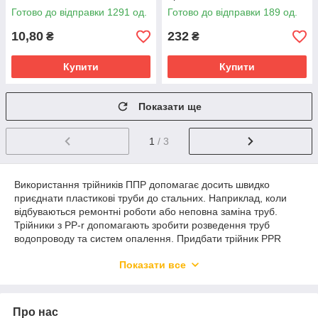
Готово до відправки 1291 од.
Готово до відправки 189 од.
10,80
232
₴
₴
Купити
Купити
Показати ще
1
/ 3
Використання трійників ППР допомагає досить швидко
приєднати пластикові труби до стальних. Наприклад, коли
відбуваються ремонтні роботи або неповна заміна труб.
Трійники з PP-r допомагають зробити розведення труб
водопроводу та систем опалення. Придбати трійник PPR
недорого можна в інтернет-магазині Flapmarket.
Показати все
Застосування PP-r трійників в Україні
Трійники ППР ціна в Україні, котрих може відрізнятися,
отримали досить широке застосування. Без цих пристосувань
Про нас