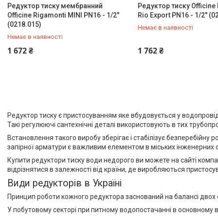
Редуктор тиску мембранний
Пакувальні сантехнічні
Редуктор тиску Officine
Officine Rigamonti MINI PN16 - 1/2"
Rio Export PN16 - 1/2" (0
матеріали
(0218.015)
Немає в наявності
Немає в наявності
+380 (67) 500-59-19
+380 (67) 500-59-19
1 672 ₴
1 762 ₴
Редуктор тиску є пристосуванням яке вбудовується у водопровід
Такі регулюючі сантехнічні деталі використовують в тих трубоп
Встановлення такого виробу зберігає і стабілізує безперебійну 
запірної арматури є важливим елементом в міських інженерних с
Купити редуктори тиску води недорого ви можете на сайті компан
відрізнятися в залежності від країни, де виробляються пристосу
Види редукторів в Україні
Принцип роботи кожного редуктора заснований на балансі двох с
У побутовому секторі при питному водопостачанні в основному 