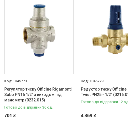
В наявності
4
Виробник
ITAL
1
Karro
2
Officine Rigamonti
9
Ширина
46.0
1
49.0
1
1045773
1045779
50.0
1
Регулятор тиску Officine Rigamonti
Редуктор тиску Officine
Sabo PN16 1/2" з виходом під
Twist PN25 - 1/2" (0216.0
67.5
1
манометр (0232.015)
Готово до відправки 12 од
80.0
1
Готово до відправки 36 од.
Ще 3
701 ₴
4 369 ₴
Тип