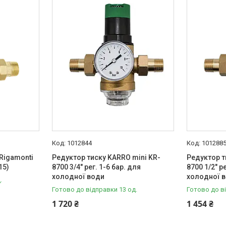
1012844
101288
 Rigamonti
Редуктор тиску KARRO mini KR-
Редуктор т
15)
8700 3/4" рег. 1-6 бар. для
8700 1/2" р
холодної води
холодної 
.
Готово до відправки 13 од.
Готово до в
1 720 ₴
1 454 ₴