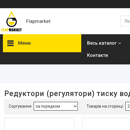
Flapmarket
Меню
Весь каталог
Контакти
Фільтри
Ціна
Довжина, мм
Редуктори (регулятори) тиску во
Висота, см
Наявність