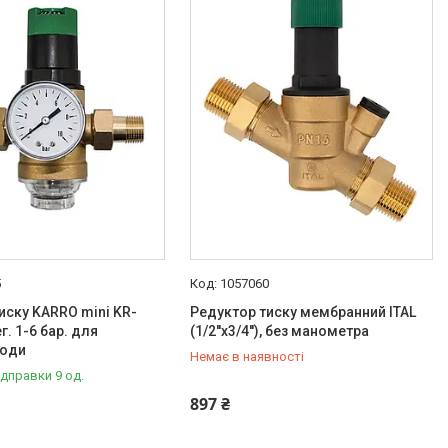
5
1057060
иску KARRO mini KR-
Редуктор тиску мембранний ITAL
ег. 1-6 бар. для
(1/2''х3/4''), без манометра
води
Немає в наявності
ідправки 9 од.
+380 (67) 500-59-19
897 ₴