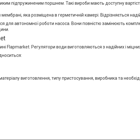
иким підпружиненим поршнем. Такі вироби мають доступну вартість
мбрані, яка розміщена в герметичній камері. Відрізняється надійн
ься для автономної роботи насоса. Вони повністю замінюють компле
дини.
et
ні Flapmarket. Регулятори води виготовляються з надійних і міцних
ідноситься:
 матеріалу виготовлення, типу пристосування, виробника та необхідн