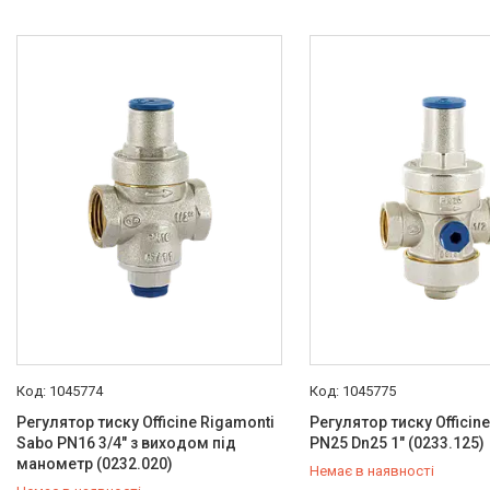
Мембранний
5
Поршневий
6
Матеріал корпусу
Латунь
11
Робочі умови
Вода
12
Опалювальна техніка
Змішувачі
1045774
1045775
Гігієнічні душі
Регулятор тиску Officine Rigamonti
Регулятор тиску Officin
Душова програма
Sabo PN16 3/4" з виходом під
PN25 Dn25 1" (0233.125)
манометр (0232.020)
Немає в наявності
Душові трапи, дренажні