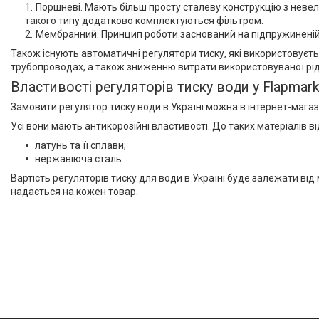
Поршневі. Мають більш просту сталеву конструкцію з невел
такого типу додатково комплектуються фільтром.
Мембранний. Принцип роботи заснований на підпружиненій ме
Також існують автоматичні регулятори тиску, які використовуєт
трубопроводах, а також зниженню витрати використовуваної рі
Властивості регуляторів тиску води у Flapmark
Замовити регулятор тиску води в Україні можна в інтернет-магази
Усі вони мають антикорозійні властивості. До таких матеріалів в
латунь та її сплави;
нержавіюча сталь.
Вартість регуляторів тиску для води в Україні буде залежати від
надається на кожен товар.