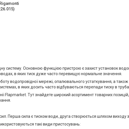
 Rigamonti
226.015)
ну систему. Основною функцією пристрою є захист установок водопр
роводах, в яких тиск дуже часто перевищує нормальне значення.
роботу водопровідної мережі, опалювального устаткування, а також 
истемах, в яких досить часто відбуваються перепади тиску в труба
ії Flapmarket. Тут знайдете широкий асортимент товарних позицій,
вання.
ил. Перша сила є тиском води, друга створюється шляхом виходу з
використовуються такі види пристосувань: