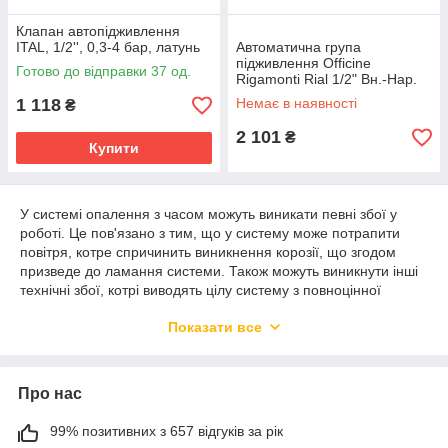
Клапан автопідживлення
ITAL, 1/2'', 0,3-4 бар, латунь
Автоматична група
підживлення Officine
Готово до відправки 37 од.
Rigamonti Rial 1/2" Вн.-Нар.
(0525.015)
1 118
Немає в наявності
₴
2 101
₴
Купити
У системі опалення з часом можуть виникати певні збої у
роботі. Це пов'язано з тим, що у систему може потрапити
повітря, котре спричинить виникнення корозії, що згодом
призведе до ламання системи. Також можуть виникнути інші
технічні збої, котрі виводять цілу систему з повноцінної
роботи. Для забезпечення нормальної роботи
Показати все
використовують підживлювальні клапани. Замовити клапани
підживлювальні з доставкою можна в інтернет-магазині
Flapmarket.
Особливості підживлювальних кранів в
Про нас
магазині Flapmarket
99% позитивних з 657 відгуків за рік