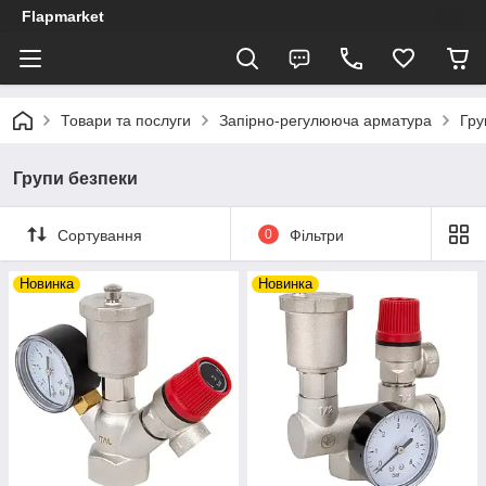
Flapmarket
Товари та послуги
Запірно-регулююча арматура
Гру
Групи безпеки
Сортування
0
Фільтри
Новинка
Новинка