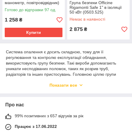
манометр, повітровідвідник)
Група безпеки Officine
Rigamonti Safe 1" в ізоляції
Готово до відправки 97 од.
50 кВт (0503.525)
1 258
Немає в наявності
₴
2 875
₴
Купити
Система опалення є досить складною, тому для її
регулювання та контролю експлуатації обладнання,
використовують групу безпеки. Такі вироби допомагають
уникати несподіваних поломок, таких як розрив труб,
радіаторів та інших пристосувань. Головною ціллю групи
безпеки є попередження зупинення роботи систем
Показати все
опалення. Ціна на групи безпеки в Україні може відрізнятися.
На вартість впливає вид виробу, а також яка саме країна
виробник. Можна придбати групи безпеки котлів в інтернет-
магазині Flapmarket.
Про нас
Принцип роботи групи безпеки
99% позитивних з 657 відгуків за рік
Для того, щоб обрати необхідні групи безпеки, потрібно
Працює з 17.06.2022
краще ознайомитись з їх складом: