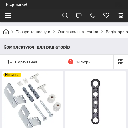
Flapmarket
Товари та послуги
Опалювальна техніка
Радіатори 
Комплектуючі для радіаторів
Сортування
0
Фільтри
Новинка