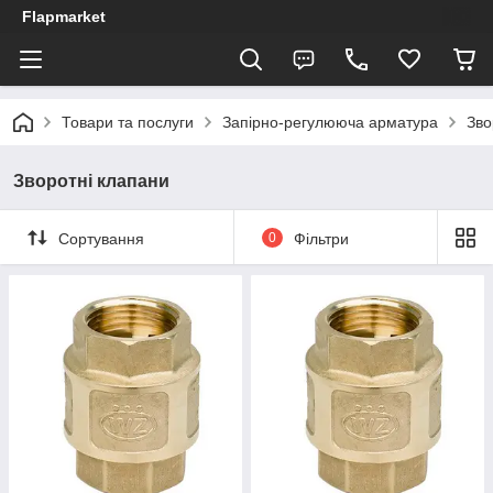
Flapmarket
Товари та послуги
Запірно-регулююча арматура
Зво
Зворотні клапани
Сортування
0
Фільтри