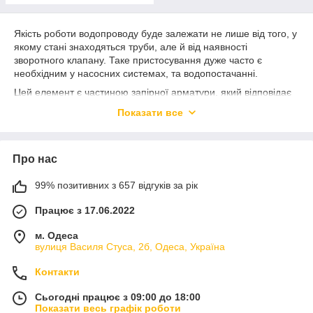
Якість роботи водопроводу буде залежати не лише від того, у
якому стані знаходяться труби, але й від наявності
зворотного клапану. Таке пристосування дуже часто є
необхідним у насосних системах, та водопостачанні.
Цей елемент є частиною запірної арматури, який відповідає
за потік води у водопроводі. Часто таке пристосування
Показати все
використовують разом з насосом для забезпечення питного
водопостачання. Купити зворотний клапан в Україні можна в
інтернет-магазині Flapmarket.
Про нас
Особливості клапанів зворотних в
Україні
99% позитивних з 657 відгуків за рік
Використання зворотного клапану допомагає впоратися з
Працює з 17.06.2022
такими завданнями:
м. Одеса
захистити труби від перепаду тиску — пристосування
вулиця Василя Стуса, 2б, Одеса, Україна
допомагають зменшити проведення ремонтних робіт;
нормалізувати тиск у водопроводі;
Контакти
у каналізаційних системах сантехдеталь
Сьогодні працює з 09:00 до 18:00
встановлюється для захисту від зворотного шляху
Показати весь графік роботи