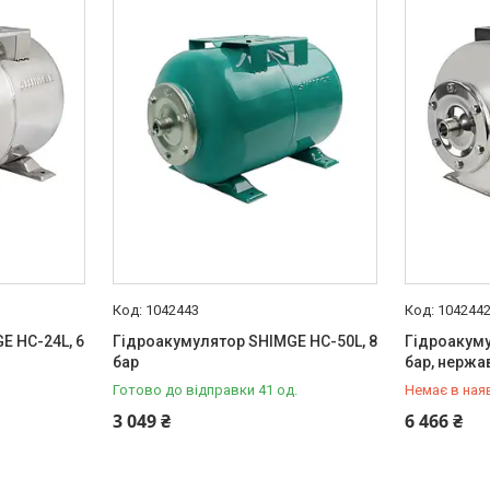
1042443
104244
E HC-24L, 6
Гідроакумулятор SHIMGE HC-50L, 8
Гідроакуму
бар
бар, нержа
Готово до відправки 41 од.
Немає в ная
+380 (67) 
3 049 ₴
6 466 ₴