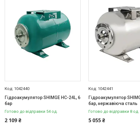
В наявності
3
Виробник
Shimge
4
Колір
Бирюзовый
2
Матеріал корпусу
Нержавіюча сталь
2
Углеродистая сталь
2
1042440
1042441
Гідроакумулятор SHIMGE HC-24L, 6
Гідроакумулятор SHIMG
бар
бар, нержавіюча сталь
Опалювальна техніка
Готово до відправки 54 од.
Готово до відправки 8 од.
2 109 ₴
5 055 ₴
Змішувачі
Гігієнічні душі