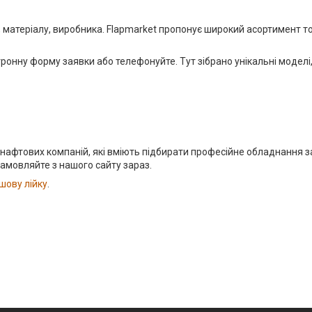
і, матеріалу, виробника. Flapmarket пропонує широкий асортимент т
ктронну форму заявки або телефонуйте. Тут зібрано унікальні моде
, нафтових компаній, які вміють підбирати професійне обладнання з
амовляйте з нашого сайту зараз.
шову лійку
.