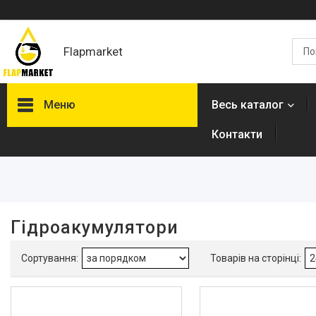
Flapmarket
Меню
Весь каталог
Контакти
Фільтри
Ціна
Довжина, мм
Гідроакумулятори
Висота, см
Наявність