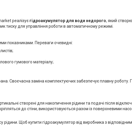
market реалізує
гідроакумулятор для води недорого
, який створ
чик тиску для управління роботи в автоматичному режимі.
ними показниками. Переваги очевидні:
листів;
лового гумового матеріалу;
ана. Своєчасна заміна комплектуючих забезпечує плавну роботу. Г
тикальні створені для накопичення рідини та подачі після відклю
кріпляться до стіни, використовуються разом із поверхневими нас
асу рідини. Щоб купити гідроакумулятор від виробника з відповідн