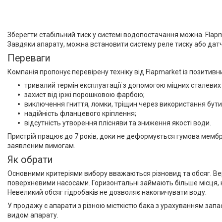
Душова програма
Душові трапи, дренажні
канали
Зберегти стабільний тиск у системі водопостачання можна. Flap
Завдяки апарату, можна встановити систему реле тиску або дат
Аксесуари для ванної
Переваги
кімнати
Компанія пропонує перевірену техніку від Flapmarket із позитив
Запчастини та комплектуючі
тривалий термін експлуатації з допомогою міцних сталевих 
захист від іржі порошковою фарбою;
Гнучкі шланги (підведення)
виключення гниття, ломки, тріщин через використання бути
Кухонні мийки
надійність фланцевого кріплення;
відсутність утворення плісняви та зниження якості води.
Рушникосушарки
Пристрій працює до 7 років, доки не деформується гумова мембр
заявленим вимогам.
Матеріали для влаштування
Як обрати
теплої підлоги
Основними критеріями вибору вважаються різновид та обсяг. Вер
Запірно-регулююча
поверхневими насосами. Горизонтальні займають більше місця, 
арматура
Невеликий обсяг гідробаків не дозволяє накопичувати воду.
Фільтри для води
У продажу є апарати з різною місткістю бака з урахуванням зап
видом апарату.