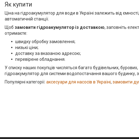
Насосне обладнання
Як купити
Інструмент
Ціна на гідроакумулятор для води в Україні залежить від ємност
автоматичній станції.
Пакувальні сантехнічні
Щоб
замовити гідроакумулятор із доставкою
, заповніть еле
матеріали
отримаєте:
швидку обробку замовлення;
низькі ціни;
доставку за вказаною адресою;
перевірене обладнання.
У списку наших покупців числяться багато будівельних, бурових
гідроакумулятор для системи водопостачання вашого будинку, з
Популярні категорії:
аксесуари для насосів в Україні
,
замовити ду