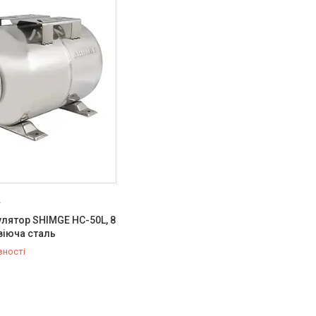
2
лятор SHIMGE HC-50L, 8
віюча сталь
вності
500-59-19